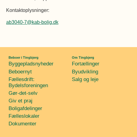
Kontaktoplysninger:
ab3040-7@kab-bolig.dk
Beboer i Tingbjerg
Om Tingbjerg
Byggepladsnyheder
Fortællinger
Beboernyt
Byudvikling
Fællesdrift:
Salg og leje
Bydelsforeningen
Gør-det-selv
Giv et praj
Boligafdelinger
Fælleslokaler
Dokumenter