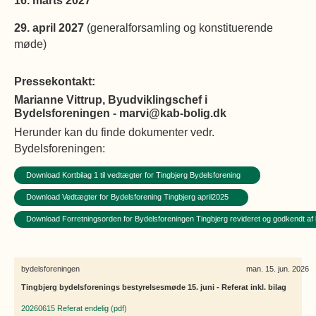
16. marts 2027
29. april 2027
(generalforsamling og konstituerende
møde)
Pressekontakt:
Marianne Vittrup, Byudviklingschef i
Bydelsforeningen - marvi@kab-bolig.dk
Herunder kan du finde dokumenter vedr.
Bydelsforeningen:
Download Kortbilag 1 til vedtægter for Tingbjerg Bydelsforening
Download Vedtægter for Bydelsforening Tingbjerg april2025
Download Forretningsorden for Bydelsforeningen Tingbjerg revideret og godkendt af 
bydelsforeningen
man. 15. jun. 2026
Tingbjerg bydelsforenings bestyrelsesmøde 15. juni - Referat inkl. bilag
20260615 Referat endelig (pdf)