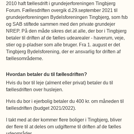
2010 haft fællesdrift i grundejerforeningen Tingbjerg
Øvrige
Fælleslokaler
Forum. Fællesdriften overgik d.29.september 2021 til
grundejerforeningen Bydelsforeningen Tingbjerg, som fsb
Dokumenter
og SAB stiftede sammen med den private grundejer
NREP. På den måde sikres det at alle, der bor i Tingbjerg
betaler til driften af de fælles udearealer - haverum, veje,
stier og p-pladser som alle bruger. Fra 1. august er det
Tingbjerg Bydelsforening, der er ansvarlig for driften af
fællesområderne.
Hvordan betaler du til fællesdriften?
Hvis du bor til leje (alment eller privat) betaler du til
fællesdriften over huslejen.
Hvis du bor i ejerbolig betaler du 400 kr. om måneden til
fællesdriften (budget 2021/2022).
I takt med at der kommer flere boliger i Tingbjerg, bliver
der flere til at deles om udgifterne til driften af de fælles
udeområder.