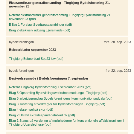
Ekstraordinær generalforsamling - Tingbjerg Bydelsforening 21.
november 23
Referat ekstraordinær generalforsamling T Ingbjerg Bydelsforneing 21
november 23 (pdf)
B Ilag 1 Forslag til vedtægtsændringer (pdf)
Bilag 2 eksklusiv adgang Ejlersminde (pdf)
bydelsforeningen
tors. 28. sep. 2023
Beboerbladet september 2023
Tingbjerg Beboerblad Sep23 low (pdf)
bydelsforeningen
fre. 22. sep. 2023
Bestyrelsesmøde i Bydelsforeningen 7. september
Referat Tingbjerg Bydelsforening 7 september 2023 (pdf)
Bilag 5 Opsamling Byudviklingsworkshop med unge i Tingbjerg (pdf)
Bilag 6 arbejdsgrundlag Bydelsforeningens kommunikationsudvalg (pdf)
Bilag 3 Justering af vedtægter for Bydelsforeningen Tingbjerg (pdf)
Bilag 4 eksempel på skur (pdf)
Bilag 2 Ultrafill skraldespand datablad dk (pdf)
Bilag 1 Status på vurdering af mulighederne for konventionelle affaldsløsninger i
Tingbjerg Utterslevhuse (pdf)