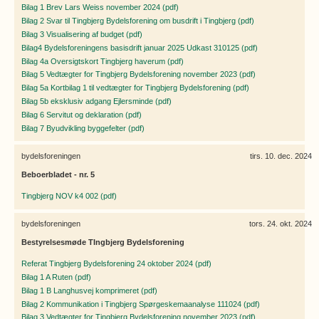
Bilag 1 Brev Lars Weiss november 2024 (pdf)
Bilag 2 Svar til Tingbjerg Bydelsforening om busdrift i Tingbjerg (pdf)
Bilag 3 Visualisering af budget (pdf)
Bilag4 Bydelsforeningens basisdrift januar 2025 Udkast 310125 (pdf)
Bilag 4a Oversigtskort Tingbjerg haverum (pdf)
Bilag 5 Vedtægter for Tingbjerg Bydelsforening november 2023 (pdf)
Bilag 5a Kortbilag 1 til vedtægter for Tingbjerg Bydelsforening (pdf)
Bilag 5b eksklusiv adgang Ejlersminde (pdf)
Bilag 6 Servitut og deklaration (pdf)
Bilag 7 Byudvikling byggefelter (pdf)
bydelsforeningen
tirs. 10. dec. 2024
Beboerbladet - nr. 5
Tingbjerg NOV k4 002 (pdf)
bydelsforeningen
tors. 24. okt. 2024
Bestyrelsesmøde TIngbjerg Bydelsforening
Referat Tingbjerg Bydelsforening 24 oktober 2024 (pdf)
Bilag 1 A Ruten (pdf)
Bilag 1 B Langhusvej komprimeret (pdf)
Bilag 2 Kommunikation i Tingbjerg Spørgeskemaanalyse 111024 (pdf)
Bilag 3 Vedtægter for Tingbjerg Bydelsforening november 2023 (pdf)