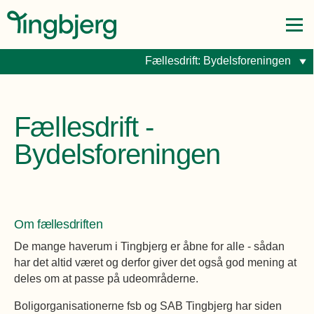
Fællesdrift: Bydelsforeningen
Byggepladsnyheder
Beboer i Tingbjerg
Beboernyt
Forside
Boligafdelinger
Fælleslokaler
Gør-det-selv
Dokumenter
Giv et praj
Beboer i Tingbjerg
Fællesdrift -
Beboer i Tingbjerg
Om Tingbjerg
Bydelsforeningen
Opdag Tingbjerg
Om Tingbjerg
Byggepladsnyheder
Opdag Tingbjerg
Kontakt
Fortællinger
Beboernyt
Kontakt
Søg
Kalenderen
Byudvikling
Fællesdrift: Bydelsforeningen
Om fællesdriften
Ejendomskontor
Foreninger
Salg og leje
Gør-det-selv
De mange haverum i Tingbjerg er åbne for alle - sådan
har det altid været og derfor giver det også god mening at
Byudvikling
Kort over Tingbjerg
Giv et praj
deles om at passe på udeområderne.
Boligsocialt
Boligafdelinger
Boligorganisationerne fsb og SAB Tingbjerg har siden