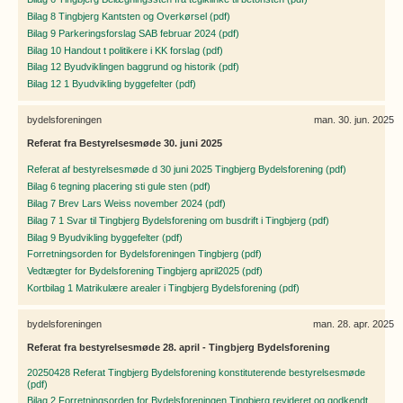
Bilag 8 Tingbjerg Kantsten og Overkørsel (pdf)
Bilag 9 Parkeringsforslag SAB februar 2024 (pdf)
Bilag 10 Handout t politikere i KK forslag (pdf)
Bilag 12 Byudviklingen baggrund og historik (pdf)
Bilag 12 1 Byudvikling byggefelter (pdf)
bydelsforeningen
man. 30. jun. 2025
Referat fra Bestyrelsesmøde 30. juni 2025
Referat af bestyrelsesmøde d 30 juni 2025 Tingbjerg Bydelsforening (pdf)
Bilag 6 tegning placering sti gule sten (pdf)
Bilag 7 Brev Lars Weiss november 2024 (pdf)
Bilag 7 1 Svar til Tingbjerg Bydelsforening om busdrift i Tingbjerg (pdf)
Bilag 9 Byudvikling byggefelter (pdf)
Forretningsorden for Bydelsforeningen Tingbjerg (pdf)
Vedtægter for Bydelsforening Tingbjerg april2025 (pdf)
Kortbilag 1 Matrikulære arealer i Tingbjerg Bydelsforening (pdf)
bydelsforeningen
man. 28. apr. 2025
Referat fra bestyrelsesmøde 28. april - Tingbjerg Bydelsforening
20250428 Referat Tingbjerg Bydelsforening konstituterende bestyrelsesmøde
(pdf)
Bilag 2 Forretningsorden for Bydelsforeningen Tingbjerg revideret og godkendt