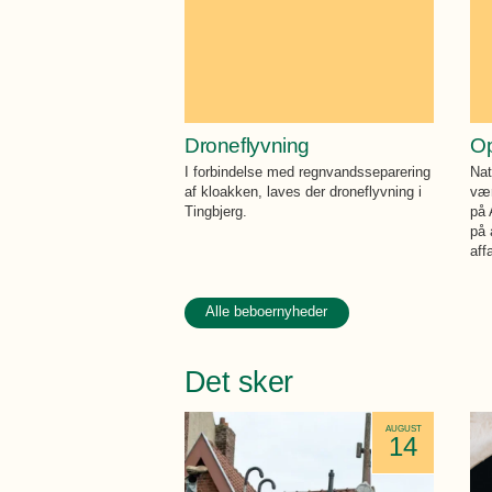
Droneflyvning
Op
I forbindelse med regnvandsseparering
Nat
af kloakken, laves der droneflyvning i
vær
Tingbjerg.
på 
på 
aff
Alle beboernyheder
Det sker
AUGUST
14