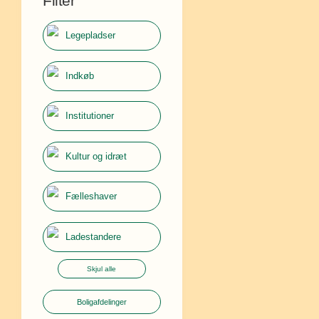
Filter
Legepladser
Indkøb
Institutioner
Kultur og idræt
Fælleshaver
Ladestandere
Skjul alle
Boligafdelinger