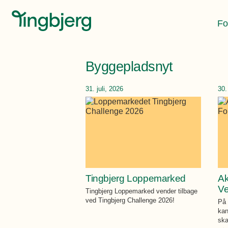
Fo
Byggepladsnyt
31. juli, 2026
30.
Tingbjerg Loppemarked
Ak
Ve
Tingbjerg Loppemarked vender tilbage
ved Tingbjerg Challenge 2026!
På 
kan
sk