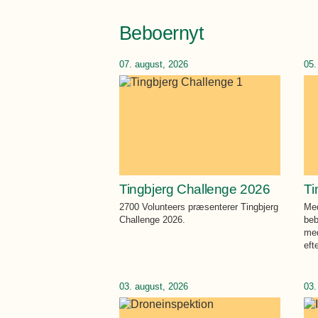
Beboernyt
07. august, 2026
05.
Tingbjerg Challenge 2026
Ti
2700 Volunteers præsenterer Tingbjerg
Med
Challenge 2026.
beb
med
eft
03. august, 2026
03.