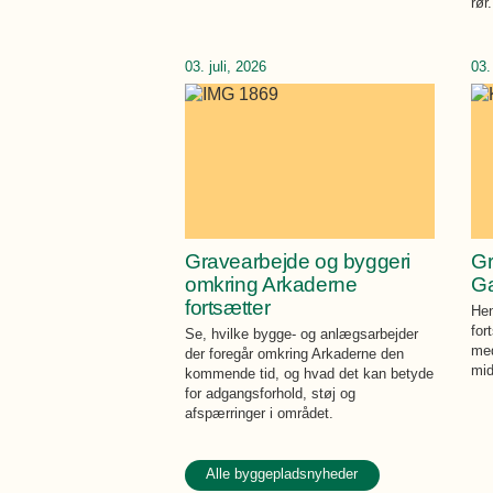
rør.
03. juli, 2026
03.
Gravearbejde og byggeri
Gr
omkring Arkaderne
Ga
fortsætter
Hen
for
Se, hvilke bygge- og anlægsarbejder
med
der foregår omkring Arkaderne den
mid
kommende tid, og hvad det kan betyde
for adgangsforhold, støj og
afspærringer i området.
Alle byggepladsnyheder