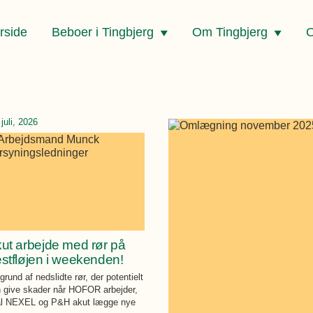
rside
Beboer i Tingbjerg
Om Tingbjerg
O
 juli, 2026
ut arbejde med rør på
stfløjen i weekenden!
grund af nedslidte rør, der potentielt
 give skader når HOFOR arbejder,
al NEXEL og P&H akut lægge nye