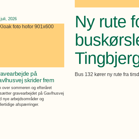
Ny rute f
 juli, 2026
buskørsl
Tingbjerg
avearbejde på
Bus 132 kører ny rute fra tir
vlhusvej skrider frem
 over sommeren og efteråret
tsætter gravearbejdet på Gavlhusvej
 nye arbejdsområder og
lertidige afspærringer.