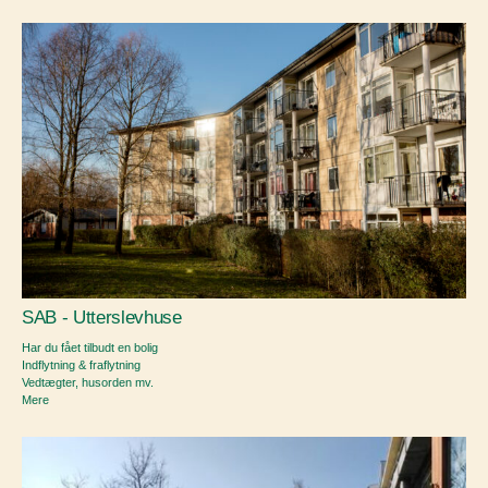
SAB - Utterslevhuse
Har du fået tilbudt en bolig
Indflytning & fraflytning
Vedtægter, husorden mv.
Mere