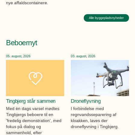
nye affaldscontainere.
Alle byggepladsnyheder
Beboernyt
05. august, 2026
03. august, 2026
Tingbjerg står sammen
Droneflyvning
Med én dags varsel mødtes
I forbindelse med
Tingbjergs beboere til en
regnvandsseparering af
'fredelig demonstration', med
kloakken, laves der
fokus på dialog og
droneflyvning i Tingbjerg.
sammenhold, efter