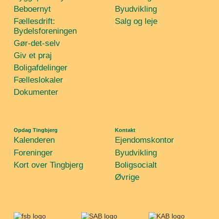
Beboernyt
Byudvikling
Fællesdrift:
Salg og leje
Bydelsforeningen
Gør-det-selv
Giv et praj
Boligafdelinger
Fælleslokaler
Dokumenter
Opdag Tingbjerg
Kontakt
Kalenderen
Ejendomskontor
Foreninger
Byudvikling
Kort over Tingbjerg
Boligsocialt
Øvrige