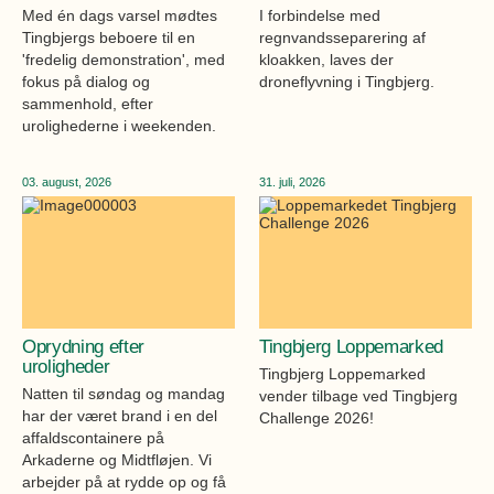
Med én dags varsel mødtes
I forbindelse med
Øvrige
Fælleslokaler
Tingbjergs beboere til en
regnvandsseparering af
'fredelig demonstration', med
kloakken, laves der
Dokumenter
fokus på dialog og
droneflyvning i Tingbjerg.
sammenhold, efter
urolighederne i weekenden.
03. august, 2026
31. juli, 2026
Oprydning efter
Tingbjerg Loppemarked
uroligheder
Tingbjerg Loppemarked
Natten til søndag og mandag
vender tilbage ved Tingbjerg
har der været brand i en del
Challenge 2026!
affaldscontainere på
Arkaderne og Midtfløjen. Vi
arbejder på at rydde op og få