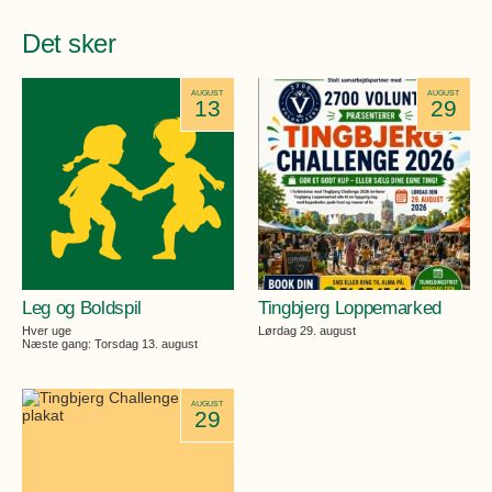
Det sker
AUGUST
AUGUST
13
29
Leg og Boldspil
Tingbjerg Loppemarked
Hver uge
Lørdag 29. august
Næste gang: Torsdag 13. august
AUGUST
29