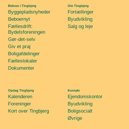
Beboer i Tingbjerg
Om Tingbjerg
Byggepladsnyheder
Fortællinger
Beboernyt
Byudvikling
Fællesdrift:
Salg og leje
Bydelsforeningen
Gør-det-selv
Giv et praj
Boligafdelinger
Fælleslokaler
Dokumenter
Opdag Tingbjerg
Kontakt
Kalenderen
Ejendomskontor
Foreninger
Byudvikling
Kort over Tingbjerg
Boligsocialt
Øvrige