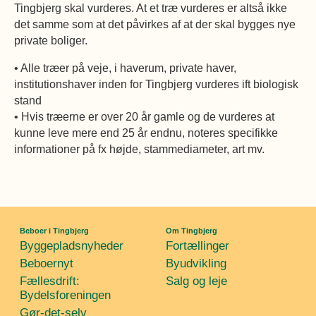
Tingbjerg skal vurderes. At et træ vurderes er altså ikke
Øvrige
Fælleslokaler
det samme som at det påvirkes af at der skal bygges nye
private boliger.
Dokumenter
• Alle træer på veje, i haverum, private haver,
institutionshaver inden for Tingbjerg vurderes ift biologisk
stand
• Hvis træerne er over 20 år gamle og de vurderes at
kunne leve mere end 25 år endnu, noteres specifikke
informationer på fx højde, stammediameter, art mv.
Beboer i Tingbjerg
Om Tingbjerg
Byggepladsnyheder
Fortællinger
Beboernyt
Byudvikling
Fællesdrift:
Salg og leje
Bydelsforeningen
Gør-det-selv