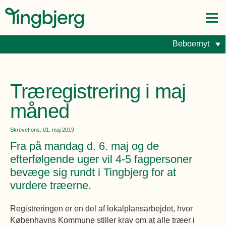
Byggepladsnyheder
Beboer i Tingbjerg
Beboernyt
Forside
Fællesdrift: Bydelsforeningen
Boligafdelinger
Fælleslokaler
Gør-det-selv
Dokumenter
Giv et praj
Beboer i Tingbjerg
Træregistrering i maj
Beboer i Tingbjerg
Om Tingbjerg
måned
Opdag Tingbjerg
Om Tingbjerg
Byggepladsnyheder
Skrevet
ons. 01. maj 2019
Opdag Tingbjerg
Kontakt
Fortællinger
Beboernyt
Fra på mandag d. 6. maj og de
Kontakt
Søg
Kalenderen
Byudvikling
Fællesdrift: Bydelsforeningen
efterfølgende uger vil 4-5 fagpersoner
bevæge sig rundt i Tingbjerg for at
Ejendomskontor
Foreninger
Salg og leje
Gør-det-selv
vurdere træerne.
Byudvikling
Kort over Tingbjerg
Giv et praj
Registreringen er en del af lokalplansarbejdet, hvor
Boligsocialt
Boligafdelinger
Københavns Kommune stiller krav om at alle træer i