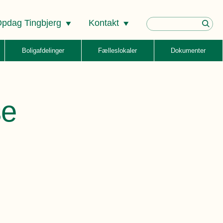
pdag Tingbjerg
Kontakt
Boligafdelinger
Fælleslokaler
Dokumenter
se