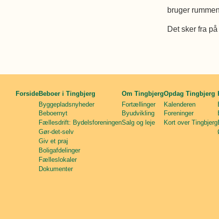
bruger rummen
Det sker fra på
Forside
Beboer i Tingbjerg
Om Tingbjerg
Opdag Tingbjerg
Byggepladsnyheder
Fortællinger
Kalenderen
Beboernyt
Byudvikling
Foreninger
Fællesdrift: Bydelsforeningen
Salg og leje
Kort over Tingbjerg
Gør-det-selv
Giv et praj
Boligafdelinger
Fælleslokaler
Dokumenter