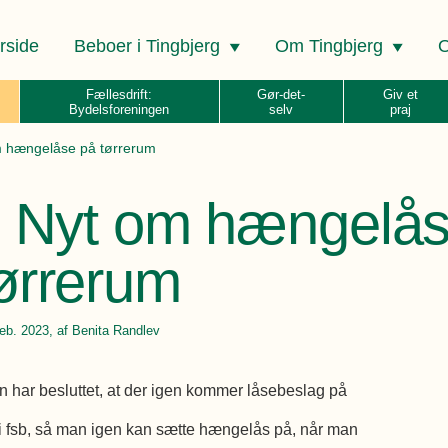
rside
Beboer i Tingbjerg
Om Tingbjerg
O
Fællesdrift:
Gør-det-
Giv et
Bydelsforeningen
selv
praj
m hængelåse på tørrerum
 - Nyt om hængelå
ørrerum
feb. 2023
, af Benita Randlev
n har besluttet, at der igen kommer låsebeslag på
 fsb, så man igen kan sætte hængelås på, når man