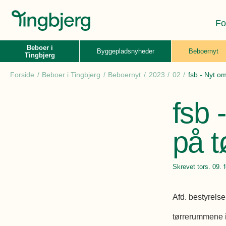
Fo
Beboer i
Byggepladsnyheder
Beboernyt
Tingbjerg
Forside
Beboer i Tingbjerg
Beboernyt
2023
02
fsb - Nyt o
fsb
på t
Skrevet
tors. 09. 
Afd. bestyrelse
tørrerummene i