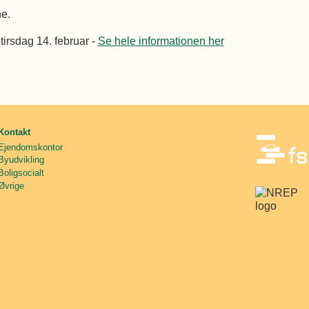
e.
 tirsdag 14. februar -
Se hele informationen her
Kontakt
Ejendomskontor
Byudvikling
Boligsocialt
Øvrige