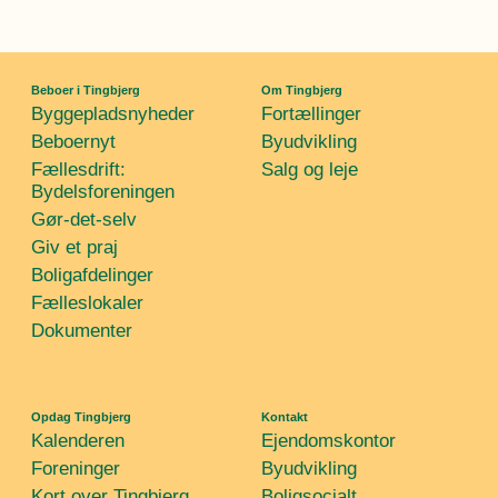
Øvrige
Fælleslokaler
Dokumenter
Beboer i Tingbjerg
Om Tingbjerg
Byggepladsnyheder
Fortællinger
Beboernyt
Byudvikling
Fællesdrift:
Salg og leje
Bydelsforeningen
Gør-det-selv
Giv et praj
Boligafdelinger
Fælleslokaler
Dokumenter
Opdag Tingbjerg
Kontakt
Kalenderen
Ejendomskontor
Foreninger
Byudvikling
Kort over Tingbjerg
Boligsocialt