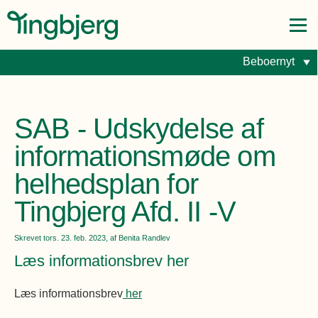
Byggepladsnyheder
Beboer i Tingbjerg
Beboernyt
Forside
Fællesdrift: Bydelsforeningen
Boligafdelinger
Fælleslokaler
Gør-det-selv
Dokumenter
Giv et praj
Beboer i Tingbjerg
SAB - Udskydelse af
Beboer i Tingbjerg
Om Tingbjerg
informationsmøde om
Opdag Tingbjerg
Om Tingbjerg
Byggepladsnyheder
helhedsplan for
Opdag Tingbjerg
Kontakt
Fortællinger
Beboernyt
Tingbjerg Afd. II -V
Kontakt
Søg
Kalenderen
Byudvikling
Fællesdrift: Bydelsforeningen
Skrevet
tors. 23. feb. 2023
, af Benita Randlev
Ejendomskontor
Foreninger
Salg og leje
Gør-det-selv
Læs informationsbrev her
Byudvikling
Kort over Tingbjerg
Giv et praj
Læs informationsbrev
her
Boligsocialt
Boligafdelinger