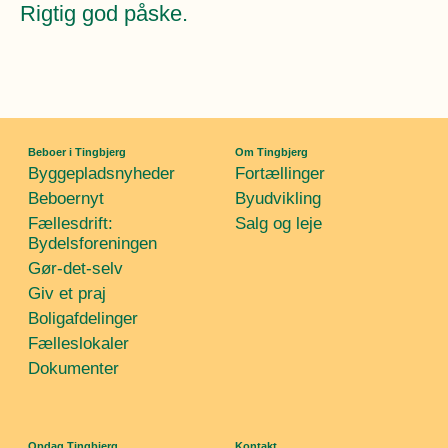
Rigtig god påske.
Beboer i Tingbjerg
Om Tingbjerg
Byggepladsnyheder
Fortællinger
Beboernyt
Byudvikling
Fællesdrift:
Salg og leje
Bydelsforeningen
Gør-det-selv
Giv et praj
Boligafdelinger
Fælleslokaler
Dokumenter
Opdag Tingbjerg
Kontakt