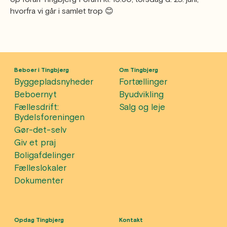
hvorfra vi går i samlet trop 😊
Beboer i Tingbjerg
Om Tingbjerg
Byggepladsnyheder
Fortællinger
Beboernyt
Byudvikling
Fællesdrift:
Salg og leje
Bydelsforeningen
Gør-det-selv
Giv et praj
Boligafdelinger
Fælleslokaler
Dokumenter
Opdag Tingbjerg
Kontakt