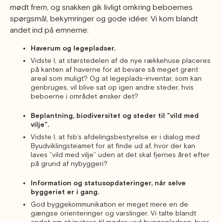
mødt frem, og snakken gik livligt omkring beboernes
spørgsmål, bekymringer og gode idéer. Vi kom blandt
andet ind på emnerne:
Haverum og legepladser.
Vidste I, at størstedelen af de nye rækkehuse placeres
på kanten af haverne for at bevare så meget grønt
areal som muligt? Og at legeplads-inventar, som kan
genbruges, vil blive sat op igen andre steder, hvis
beboerne i området ønsker det?
Beplantning, biodiversitet og steder til ”vild med
vilje”.
Vidste I, at fsb’s afdelingsbestyrelse er i dialog med
Byudviklingsteamet for at finde ud af, hvor der kan
laves ”vild med vilje” uden at det skal fjernes året efter
på grund af nybyggeri?
Information og statusopdateringer, når selve
byggeriet er i gang.
God byggekommunikation er meget mere en de
gængse orienteringer og varslinger. Vi talte blandt