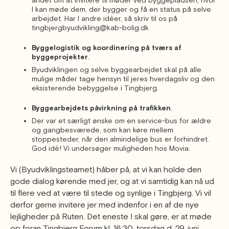
andet om at invitere til møder ved byggepladsen, hvor
I kan møde dem, der bygger og få en status på selve
arbejdet. Har I andre idéer, så skriv til os på
tingbjergbyudvikling@kab-bolig.dk
Byggelogistik og koordinering på tværs af
byggeprojekter
.
Byudviklingen og selve byggearbejdet skal på alle
mulige måder tage hensyn til jeres hverdagsliv og den
eksisterende bebyggelse i Tingbjerg.
Byggearbejdets påvirkning på trafikken
.
Der var et særligt ønske om en service-bus for ældre
og gangbesværede, som kan køre mellem
stoppesteder, når den almindelige bus er forhindret.
God idé! Vi undersøger muligheden hos Movia.
Vi (Byudviklingsteamet) håber på, at vi kan holde den
gode dialog kørende med jer, og at vi samtidig kan nå ud
til flere ved at være til stede og synlige i Tingbjerg. Vi vil
derfor gerne invitere jer med indenfor i en af de nye
lejligheder på Ruten. Det eneste I skal gøre, er at møde
op foran Tingbjerg Forum kl. 16:30, torsdag d. 29. juni,