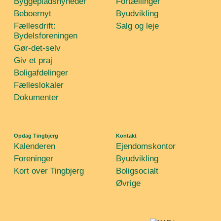
Byggepladsnyheder
Fortællinger
Beboernyt
Byudvikling
Fællesdrift:
Salg og leje
Bydelsforeningen
Gør-det-selv
Giv et praj
Boligafdelinger
Fælleslokaler
Dokumenter
Opdag Tingbjerg
Kontakt
Kalenderen
Ejendomskontor
Foreninger
Byudvikling
Kort over Tingbjerg
Boligsocialt
Øvrige