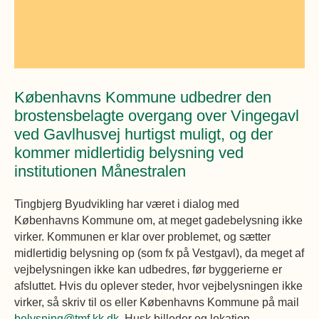
Øvrige
Fælleslokaler
Dokumenter
Københavns Kommune udbedrer den
brostensbelagte overgang over Vingegavl
ved Gavlhusvej hurtigst muligt, og der
kommer midlertidig belysning ved
institutionen Månestralen
Tingbjerg Byudvikling har været i dialog med
Københavns Kommune om, at meget gadebelysning ikke
virker. Kommunen er klar over problemet, og sætter
midlertidig belysning op (som fx på Vestgavl), da meget af
vejbelysningen ikke kan udbedres, før byggerierne er
afsluttet. Hvis du oplever steder, hvor vejbelysningen ikke
virker, så skriv til os eller Københavns Kommune på mail
belysning@tmf.kk.dk
. Husk billeder og lokation.