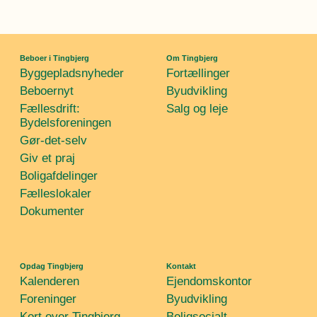
Beboer i Tingbjerg
Om Tingbjerg
Byggepladsnyheder
Fortællinger
Beboernyt
Byudvikling
Fællesdrift:
Salg og leje
Bydelsforeningen
Gør-det-selv
Giv et praj
Boligafdelinger
Fælleslokaler
Dokumenter
Opdag Tingbjerg
Kontakt
Kalenderen
Ejendomskontor
Foreninger
Byudvikling
Kort over Tingbjerg
Boligsocialt