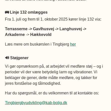
🚌
Linje 132 omlægges
Fra 1. juli og frem til 1. oktober 2025 kører linje 132 via
:
Terrasserne ->
Gavlhusvej ->
Langhusvej ->
Arkaderne
->
Hækkevold
Læs mere om buskørslen i Tingbjerg
her
🔊
Støjgener
Vi gør opmærksom på, at arbejdet vil medføre støj – og i
perioder vil der være betydelig larm og vibrationer. Vi
beklager de gener, dette måtte medføre, og takker for
jeres forståelse og tålmodighed.
Har du spørgsmål, er du velkommen til at kontakte os:
Tingbjergbyudvikling@kab-bolig.dk