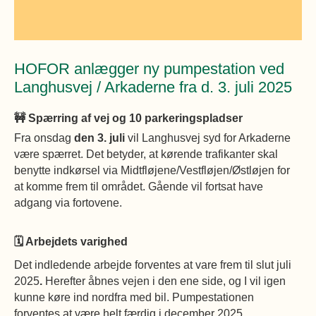
Øvrige
Fælleslokaler
Dokumenter
HOFOR anlægger ny pumpestation ved
Langhusvej / Arkaderne fra d. 3. juli 2025
🚧
Spærring af vej og 10 parkeringspladser
Fra onsdag
den 3. juli
vil Langhusvej syd for Arkaderne
være spærret. Det betyder, at kørende trafikanter skal
benytte indkørsel via Midtfløjene/Vestfløjen/Østløjen for
at komme frem til området. Gående vil fortsat have
adgang via fortovene.
🗓️
Arbejdets varighed
Det indledende arbejde forventes at vare frem til slut juli
2025
.
Herefter åbnes vejen i den ene side, og I vil igen
kunne køre ind nordfra med bil. Pumpestationen
forventes at være helt færdig i december 2025.