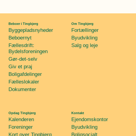
Beboer i Tingbjerg
Om Tingbjerg
Byggepladsnyheder
Fortællinger
Beboernyt
Byudvikling
Fællesdrift:
Salg og leje
Bydelsforeningen
Gør-det-selv
Giv et praj
Boligafdelinger
Fælleslokaler
Dokumenter
Opdag Tingbjerg
Kontakt
Kalenderen
Ejendomskontor
Foreninger
Byudvikling
Kort over Tingbjerg
Boligsocialt