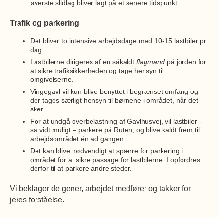
øverste slidlag bliver lagt på et senere tidspunkt.
Trafik og parkering
Det bliver to intensive arbejdsdage med 10-15 lastbiler pr.
dag.
Lastbilerne dirigeres af en såkaldt
flagmand
på jorden for
at sikre trafiksikkerheden og tage hensyn til
omgivelserne.
Vingegavl vil kun blive benyttet i begrænset omfang og
der tages særligt hensyn til børnene i området, når det
sker.
For at undgå overbelastning af Gavlhusvej, vil lastbiler -
så vidt muligt – parkere på Ruten, og blive kaldt frem til
arbejdsområdet én ad gangen.
Det kan blive nødvendigt at spærre for parkering i
området for at sikre passage for lastbilerne. I opfordres
derfor til at parkere andre steder.
Vi beklager de gener, arbejdet medfører og takker for
jeres forståelse.