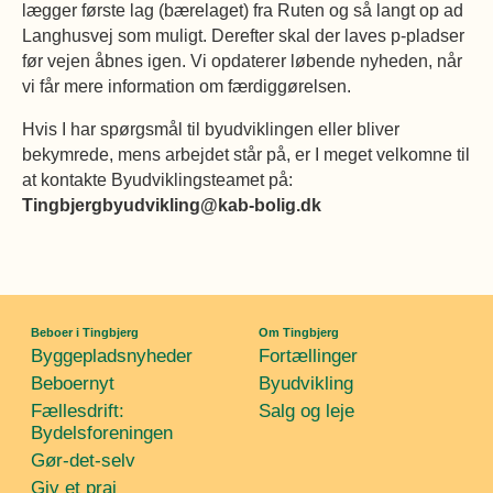
lægger første lag (bærelaget) fra Ruten og så langt op ad
Langhusvej som muligt. Derefter skal der laves p-pladser
før vejen åbnes igen. Vi opdaterer løbende nyheden, når
vi får mere information om færdiggørelsen.
Hvis I har spørgsmål til byudviklingen eller bliver
bekymrede, mens arbejdet står på, er I meget velkomne til
at kontakte Byudviklingsteamet på:
Tingbjergbyudvikling@kab-bolig.dk
Beboer i Tingbjerg
Om Tingbjerg
Byggepladsnyheder
Fortællinger
Beboernyt
Byudvikling
Fællesdrift:
Salg og leje
Bydelsforeningen
Gør-det-selv
Giv et praj