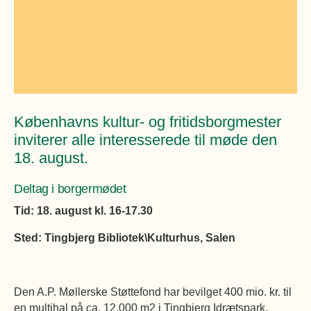
Øvrige
Fælleslokaler
Dokumenter
Københavns kultur- og fritidsborgmester
inviterer alle interesserede til møde den
18. august.
Deltag i borgermødet
Tid: 18. august kl. 16-17.30
Sted: Tingbjerg Bibliotek\Kulturhus, Salen
Den A.P. Møllerske Støttefond har bevilget 400 mio. kr. til
en multihal på ca. 12.000 m2 i Tingbjerg Idrætspark.