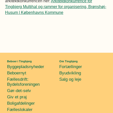
arkitektkonkurrencen her:
Arkitektkonkurrence for
Tingbjerg Multihal og rammer for organisering, Brønshøj-
Husum | Københavns Kommune
Beboer i Tingbjerg
Om Tingbjerg
Byggepladsnyheder
Fortællinger
Beboernyt
Byudvikling
Fællesdrift:
Salg og leje
Bydelsforeningen
Gør-det-selv
Giv et praj
Boligafdelinger
Fælleslokaler