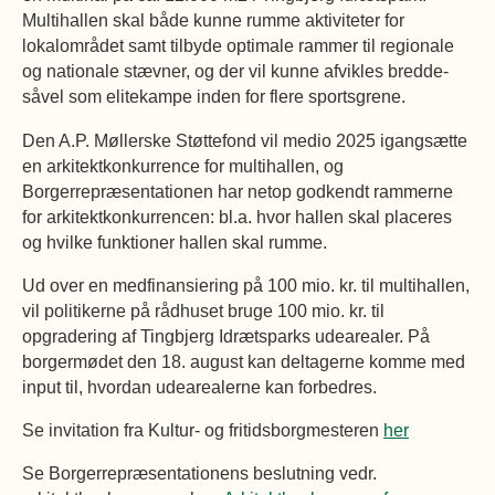
Multihallen skal både kunne rumme aktiviteter for
lokalområdet samt tilbyde optimale rammer til regionale
og nationale stævner, og der vil kunne afvikles bredde-
såvel som elitekampe inden for flere sportsgrene.
Den A.P. Møllerske Støttefond vil medio 2025 igangsætte
en arkitektkonkurrence for multihallen, og
Borgerrepræsentationen har netop godkendt rammerne
for arkitektkonkurrencen: bl.a. hvor hallen skal placeres
og hvilke funktioner hallen skal rumme.
Ud over en medfinansiering på 100 mio. kr. til multihallen,
vil politikerne på rådhuset bruge 100 mio. kr. til
opgradering af Tingbjerg Idrætsparks udearealer. På
borgermødet den 18. august kan deltagerne komme med
input til, hvordan udearealerne kan forbedres.
Se invitation fra Kultur- og fritidsborgmesteren
her
Se Borgerrepræsentationens beslutning vedr.