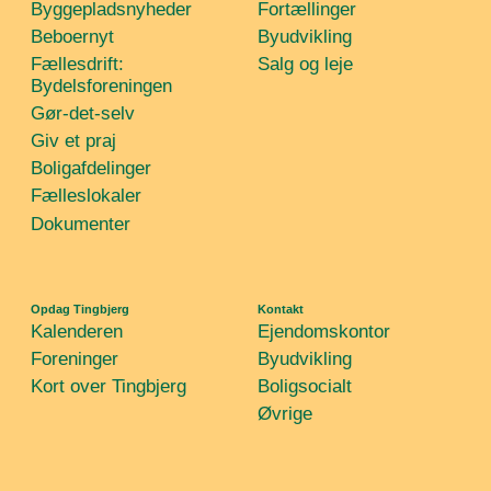
Byggepladsnyheder
Fortællinger
Beboernyt
Byudvikling
Fællesdrift:
Salg og leje
Bydelsforeningen
Gør-det-selv
Giv et praj
Boligafdelinger
Fælleslokaler
Dokumenter
Opdag Tingbjerg
Kontakt
Kalenderen
Ejendomskontor
Foreninger
Byudvikling
Kort over Tingbjerg
Boligsocialt
Øvrige