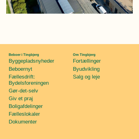
Beboer i Tingbjerg
Om Tingbjerg
Byggepladsnyheder
Fortællinger
Beboernyt
Byudvikling
Fællesdrift:
Salg og leje
Bydelsforeningen
Gør-det-selv
Giv et praj
Boligafdelinger
Fælleslokaler
Dokumenter