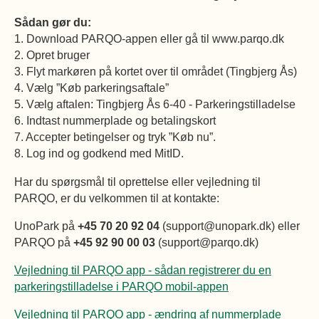
Sådan gør du:
1. Download PARQO-appen eller gå til www.parqo.dk
2. Opret bruger
3. Flyt markøren på kortet over til området (Tingbjerg Ås)
4. Vælg ”Køb parkeringsaftale”
5. Vælg aftalen: Tingbjerg Ås 6-40 - Parkeringstilladelse
6. Indtast nummerplade og betalingskort
7. Accepter betingelser og tryk ”Køb nu”.
8. Log ind og godkend med MitID.
Har du spørgsmål til oprettelse eller vejledning til
PARQO, er du velkommen til at kontakte:
UnoPark på
+45 70 20 92 04
(support@unopark.dk) eller
PARQO på
+45 92 90 00 03
(support@parqo.dk)
Vejledning til PARQO app - sådan registrerer du en
parkeringstilladelse i PARQO mobil-appen
Vejledning til PARQO app - ændring af nummerplade