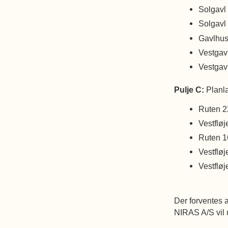
Solgavl
Solgavl
Gavlhus
Vestgav
Vestgav
Pulje C:
Planla
Ruten 2
Vestfløj
Ruten 
Vestfløj
Vestfløj
Der forventes a
NIRAS A/S vil 