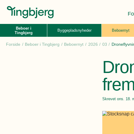
Fo
Beboer i
Byggepladsnyheder
Beboernyt
Tingbjerg
Forside
Beboer i Tingbjerg
Beboernyt
2026
03
Droneflyvnin
Dron
frem 
Skrevet
ons. 18. 