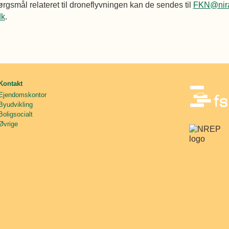
rgsmål relateret til droneflyvningen kan de sendes til
FKN@nira
dk
.
Kontakt
Ejendomskontor
Byudvikling
Boligsocialt
Øvrige