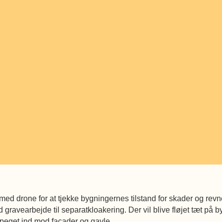
ed drone for at tjekke bygningernes tilstand for skader og revn
 gravearbejde til separatkloakering. Der vil blive fløjet tæt på 
eget ind mod facader og gavle.