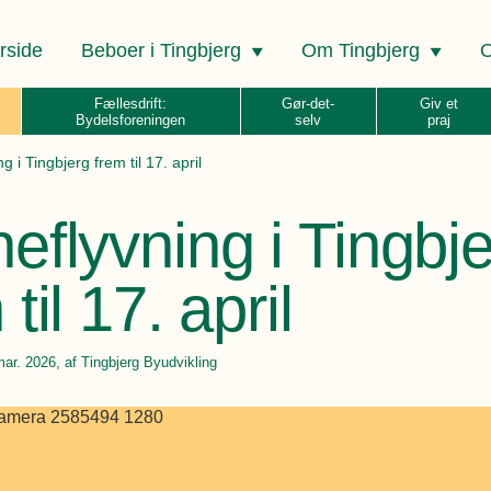
rside
Beboer i Tingbjerg
Om Tingbjerg
O
Fællesdrift:
Gør-det-
Giv et
Bydelsforeningen
selv
praj
g i Tingbjerg frem til 17. april
eflyvning i Tingbj
til 17. april
mar. 2026
, af Tingbjerg Byudvikling