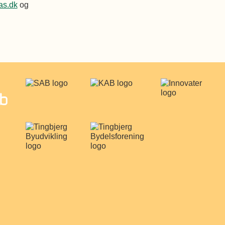
s.dk
og