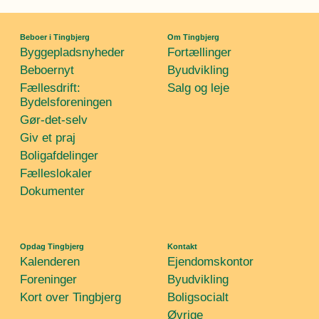
Beboer i Tingbjerg
Om Tingbjerg
Byggepladsnyheder
Fortællinger
Beboernyt
Byudvikling
Fællesdrift:
Salg og leje
Bydelsforeningen
Gør-det-selv
Giv et praj
Boligafdelinger
Fælleslokaler
Dokumenter
Opdag Tingbjerg
Kontakt
Kalenderen
Ejendomskontor
Foreninger
Byudvikling
Kort over Tingbjerg
Boligsocialt
Øvrige