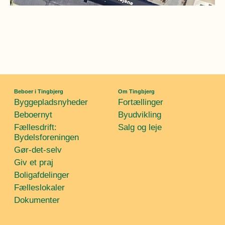
Beboer i Tingbjerg
Om Tingbjerg
Byggepladsnyheder
Fortællinger
Beboernyt
Byudvikling
Fællesdrift:
Salg og leje
Bydelsforeningen
Gør-det-selv
Giv et praj
Boligafdelinger
Fælleslokaler
Dokumenter