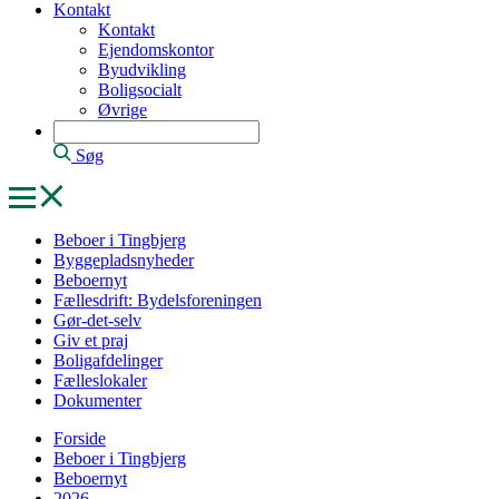
Kontakt
Kontakt
Ejendomskontor
Byudvikling
Boligsocialt
Øvrige
Søg
Beboer i Tingbjerg
Byggepladsnyheder
Beboernyt
Fællesdrift: Bydelsforeningen
Gør-det-selv
Giv et praj
Boligafdelinger
Fælleslokaler
Dokumenter
Forside
Beboer i Tingbjerg
Beboernyt
2026