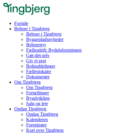
Forside
Beboer i Tingbjerg
Beboer i Tingbjerg
Byggepladsnyheder
Beboernyt
Fællesdrift: Bydelsforeningen
Gør-det-selv
Giv et praj
Boligafdelinger
Fælleslokaler
Dokumenter
Om Tingbjerg
Om Tingbjerg
Fortællinger
Byudvikling
Salg og leje
Opdag Tingbjerg
Opdag Tingbjerg
Kalenderen
Foreninger
Kort over Tingbjerg