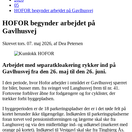
05
HOFOR begynder arbejdet på Gavlhusvej
HOFOR begynder arbejdet på
Gavlhusvej
Skrevet
tors. 07. maj 2026
, af Dea Petersen
Arbejdet med separatkloakering rykker ind på
Gavlhusvej fra den 26. maj til den 26. juni.
I den periode, hvor Hofor arbejder i området er Gavlhusvej spærret
for biler, busser mm. fra svinget ved Langhusvej frem til nr. 41.
Fortovene forbliver åbne for fodgængere og for cyklister, der
trækker forbi byggepladsen.
I byggeperioden er de 18 parkeringspladser der er i det røde felt på
kortet herunder ikke tilgængelige. Indkørslen til parkeringspladserne
foran torvet ved pensionistforeningen og lægerne skal ske fra
Langhusvej og via den midlertidige ind- og udkørsel (markeret med
orange på kortet). Indkørsel til Vestgavl skal ske fra Tingbjerg Ås.