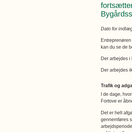
fortsætte
Bygårdss
Dato for indlæ
Entreprenøren 
kan du se de b
Der arbejdes i
Der arbejdes i
Trafik og adg
I de dage, hvor
Fortove er åbne
Det er helt afg
gennemføres so
arbejdsperioden 