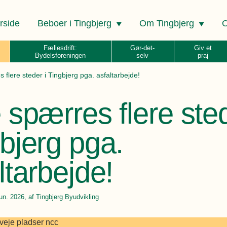
rside
Beboer i Tingbjerg
Om Tingbjerg
O
Fællesdrift:
Gør-det-
Giv et
Bydelsforeningen
selv
praj
 flere steder i Tingbjerg pga. asfaltarbejde!
 spærres flere sted
bjerg pga.
ltarbejde!
jun. 2026
, af Tingbjerg Byudvikling