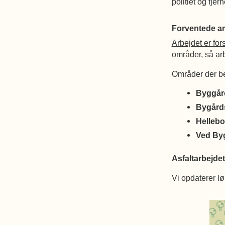
politiet og fje
Forventede ar
Arbejdet er fors
områder, så arb
Områder der ber
Byggårds
Bygårdss
Hellebor
Ved Byg
Asfaltarbejdet
Vi opdaterer l