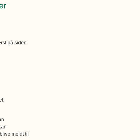
er
rst på siden
l.
an
kan
live meldt til