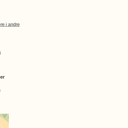
ere i andre
i
ber
s