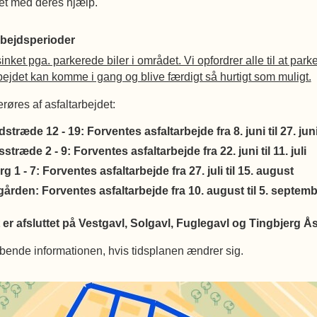
rnet med deres hjælp.
bejdsperioder
inket pga. parkerede biler i området. Vi opfordrer alle til at park
ejdet kan komme i gang og blive færdigt så hurtigt som muligt.
øres af asfaltarbejdet:
træde 12 - 19: Forventes asfaltarbejde fra 8. juni til 27. jun
træde 2 - 9: Forventes asfaltarbejde fra 22. juni til 11. juli
g 1 - 7: Forventes asfaltarbejde fra 27. juli til 15. august
ården: Forventes asfaltarbejde fra 10. august til 5. septem
 er afsluttet på
Vestgavl, S
olgavl, Fuglegavl og Tingbjerg Å
øbende informationen, hvis tidsplanen ændrer sig.