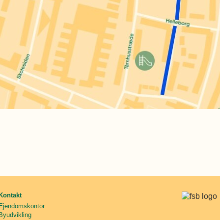
Kontakt
Ejendomskontor
Byudvikling