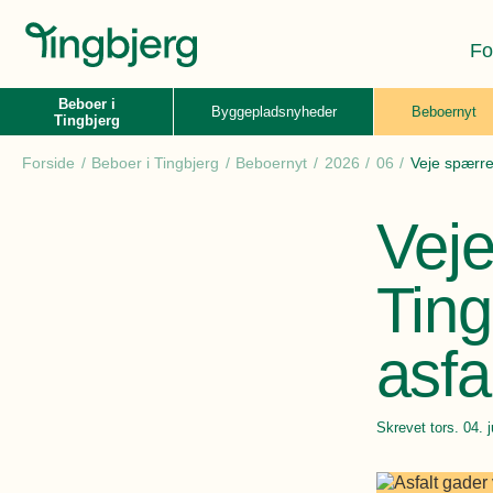
Fo
Beboer i
Byggepladsnyheder
Beboernyt
Tingbjerg
Forside
Beboer i Tingbjerg
Beboernyt
2026
06
Veje spærres
Veje
Ting
asfa
Skrevet
tors. 04. 