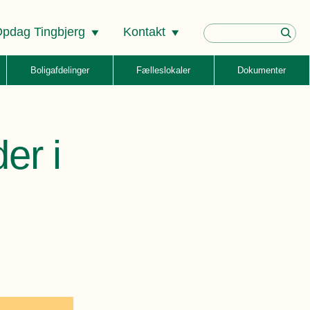
pdag Tingbjerg
Kontakt
Boligafdelinger
Fælleslokaler
Dokumenter
er i