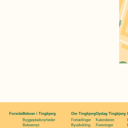
Forside
Beboer i Tingbjerg
Om Tingbjerg
Opdag Tingbjerg
Byggepladsnyheder
Fortællinger
Kalenderen
Beboernyt
Byudvikling
Foreninger