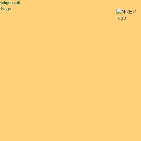
Boligsocialt
Øvrige