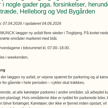
r i nogle gader pga. forsinkelser, herund
træde, Helleborg og Ved Bygården
g: 07.04.2026 / opdateret 04.06.2026
MUNCK lægger ny asfalt flere steder i Tingbjerg. På kortet nede
erørte områder markeret med blåt.
 hverdagene i tidsrummet kl. 07.00–18.00.
kke i weekenden.
ang
 der lægges ny asfalt, er vejene spærret for parkering og al kørse
 for gående i hele perioden – cykler skal trækkes.
ørende, at alle køretøjer parkeres i andre områder, så arbejdet k
m planlagt. Hvis områderne ikke er ryddet for parkerede biler, 
blive forlænget. Køretøjer, der ikke er fjernet inden opstart, vil b