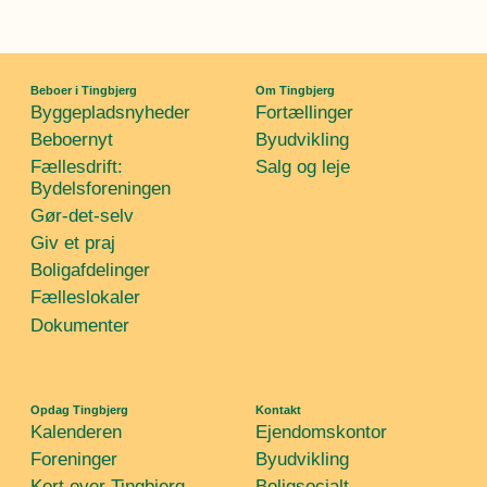
Beboer i Tingbjerg
Om Tingbjerg
Byggepladsnyheder
Fortællinger
Beboernyt
Byudvikling
Fællesdrift:
Salg og leje
Bydelsforeningen
Gør-det-selv
Giv et praj
Boligafdelinger
Fælleslokaler
Dokumenter
Opdag Tingbjerg
Kontakt
Kalenderen
Ejendomskontor
Foreninger
Byudvikling
Kort over Tingbjerg
Boligsocialt