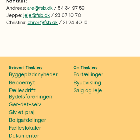
Kontakt:
Andreas:
are@fsb.dk
/ 54 34 97 59
Jeppe:
jeje@fsb.dk
/ 23 67 10 70
Christina:
chrbr@fsb.dk
/ 21 24 40 15
Beboer i Tingbjerg
Om Tingbjerg
Byggepladsnyheder
Fortællinger
Beboernyt
Byudvikling
Fællesdrift:
Salg og leje
Bydelsforeningen
Gør-det-selv
Giv et praj
Boligafdelinger
Fælleslokaler
Dokumenter