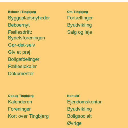
Beboer i Tingbjerg
Om Tingbjerg
Byggepladsnyheder
Fortællinger
Beboernyt
Byudvikling
Fællesdrift:
Salg og leje
Bydelsforeningen
Gør-det-selv
Giv et praj
Boligafdelinger
Fælleslokaler
Dokumenter
Opdag Tingbjerg
Kontakt
Kalenderen
Ejendomskontor
Foreninger
Byudvikling
Kort over Tingbjerg
Boligsocialt
Øvrige