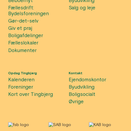
Beboernyt
Byudvikling
Fællesdrift:
Salg og leje
Bydelsforeningen
Gør-det-selv
Giv et praj
Boligafdelinger
Fælleslokaler
Dokumenter
Opdag Tingbjerg
Kontakt
Kalenderen
Ejendomskontor
Foreninger
Byudvikling
Kort over Tingbjerg
Boligsocialt
Øvrige