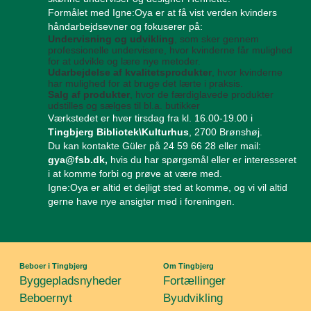
Formålet med Igne:Oya er at få vist verden kvinders
håndarbejdsevner og fokuserer på:
Undervisning og udvikling
, som sker gennem
professionelle undervisere, hvor kvinderne får mulighed
for at udvikle og lære nye metoder.
Udarbejdelse af kvalitetsprodukter
, hvor kvinderne
har mulighed for at bruge det lærte i praksis.
Salg af produkter
, hvor de færdiglavede produkter
udstilles og sælges til bl.a. butikker
​Værkstedet er hver tirsdag fra kl. 16.00-19.00 i
Tingbjerg Bibliotek\Kulturhus
, 2700 Brønshøj.
Du kan kontakte Güler på 24 59 66 28 eller mail:
gya@fsb.dk
,
hvis du har spørgsmål eller er interesseret
i at komme forbi og prøve at være med.
Igne:Oya er altid et dejligt sted at komme, og vi vil altid
gerne have nye ansigter med i foreningen.
Beboer i Tingbjerg
Om Tingbjerg
Byggepladsnyheder
Fortællinger
Beboernyt
Byudvikling